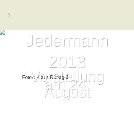
Jedermann
2013
Vorstellung
Fotos: Klaus Rünagel
am 24.
August