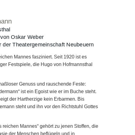
mann
thal
n von Oskar Weber
r der Theatergemeinschaft Neubeuern
chen Mannes fasziniert. Seit 1920 ist es
urger Festspiele, die Hugo von Hofmannsthal
aßloser Genuss und rauschende Feste:
rmann“ ist ein Egoist wie er im Buche steht.
igt der Hartherzige kein Erbarmen. Bis
bemann steht und ihn vor den Richtstuhl Gottes
 reichen Mannes“ gehört zu jenen Stoffen, die
asie der Menschen beflügeln und in