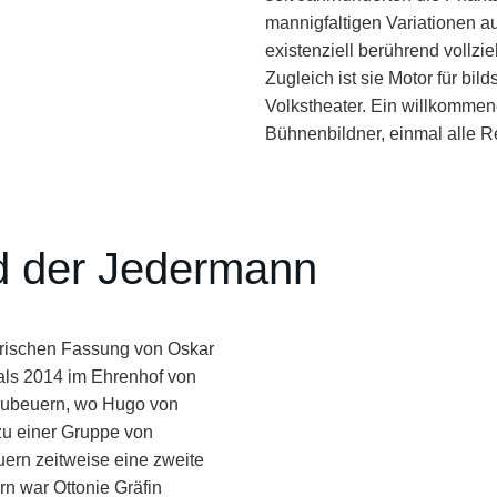
mannigfaltigen Variationen au
existenziell berührend vollzi
Zugleich ist sie Motor für bild
Volkstheater. Ein willkommen
Bühnenbildner, einmal alle Re
d der Jedermann
ayrischen Fassung von Oskar
als 2014 im Ehrenhof von
eubeuern, wo Hugo von
zu einer Gruppe von
uern zeitweise eine zweite
n war Ottonie Gräfin