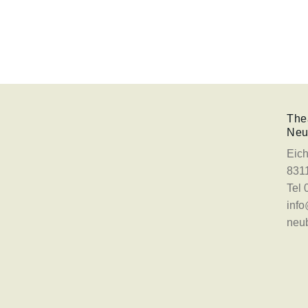
The
Neu
Eich
831
Tel
info
neu