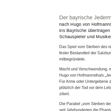
Der bayrische Jeder
nach Hugo von Hofmanns
ins Bayrische übertrage
Schauspieler und Musike
Das Spiel vom Sterben des rei
fester Bestandteil der Salzb
mitbegründete.
Macht und Verschwendung, m
Hugo von Hofmannsthals „Jede
Für Arme oder Untergebene ze
plötzlich der Tod vor dem Le
zitiert.
Die Parabel „vom Sterben des
seit Jahrhunderten die Phant