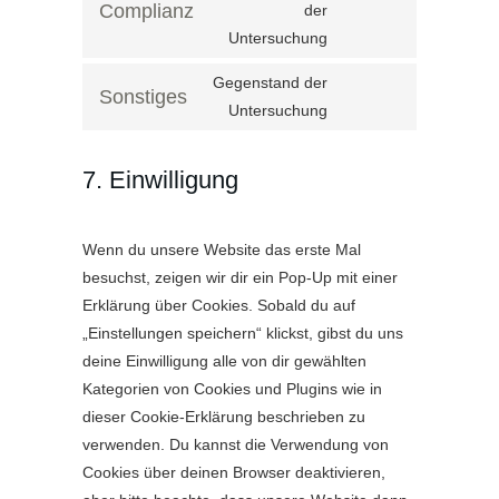
Complianz
der
Consent
facebook
Untersuchung
to
service
Gegenstand der
Sonstiges
Untersuchung
Consent
complianz
to
service
7. Einwilligung
sonstiges
Wenn du unsere Website das erste Mal
besuchst, zeigen wir dir ein Pop-Up mit einer
Erklärung über Cookies. Sobald du auf
„Einstellungen speichern“ klickst, gibst du uns
deine Einwilligung alle von dir gewählten
Kategorien von Cookies und Plugins wie in
dieser Cookie-Erklärung beschrieben zu
verwenden. Du kannst die Verwendung von
Cookies über deinen Browser deaktivieren,