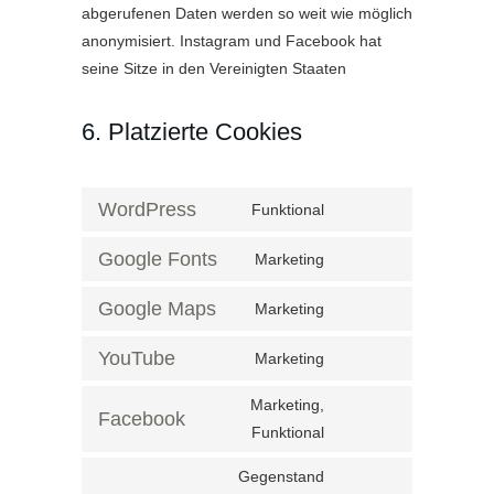
abgerufenen Daten werden so weit wie möglich
anonymisiert. Instagram und Facebook hat
seine Sitze in den Vereinigten Staaten
6. Platzierte Cookies
WordPress
Funktional
Consent
to
Google Fonts
Marketing
Consent
service
to
Google Maps
Marketing
wordpress
Consent
service
to
YouTube
Marketing
google-
Consent
service
fonts
to
Marketing,
google-
Facebook
service
Funktional
Consent
maps
youtube
to
Gegenstand
service